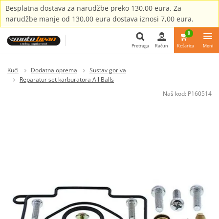
Besplatna dostava za narudžbe preko 130,00 eura. Za
narudžbe manje od 130,00 eura dostava iznosi 7,00 eura.
0
Pretraga
Račun
Košarica
Meni
Pretraga
Kući
Dodatna oprema
Sustav goriva
Reparatur set karburatora All Balls
Naš kod:
P160514