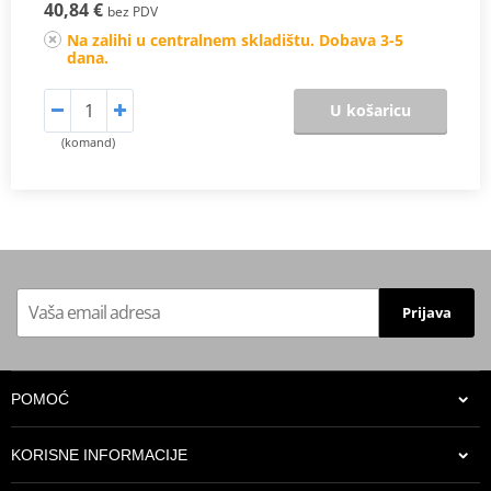
40,84 €
bez PDV
Na zalihi u centralnem skladištu. Dobava 3-5
dana.
U košaricu
(komand)
Prijava
POMOĆ
KORISNE INFORMACIJE