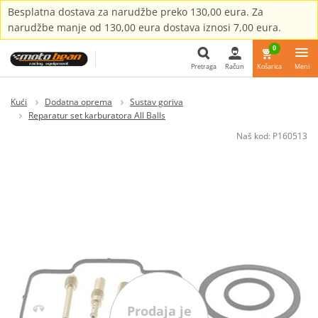
Besplatna dostava za narudžbe preko 130,00 eura. Za
narudžbe manje od 130,00 eura dostava iznosi 7,00 eura.
0
Pretraga
Račun
Košarica
Meni
Pretraga
Kući
Dodatna oprema
Sustav goriva
Reparatur set karburatora All Balls
Naš kod:
P160513
Prodaja je