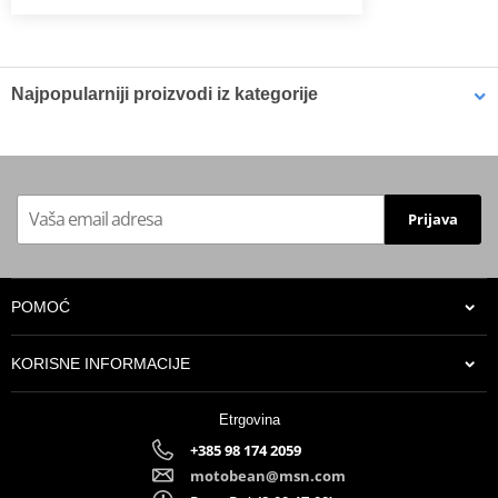
Najpopularniji proizvodi iz kategorije
Carburetor Rebuild Kit All
Carburetor Rebuild Kit All
Balls Racing 26-1016
Balls Racing 26-1077
Prijava
POMOĆ
KORISNE INFORMACIJE
Etrgovina
+385 98 174 2059
62,95 €
54,64 €
motobean@msn.com
U centralnom skladištu
U centralnom skladištu