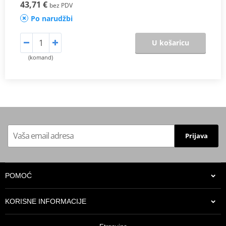
43,71 €
bez PDV
Po narudžbi
U košaricu
(komand)
Prijava
POMOĆ
KORISNE INFORMACIJE