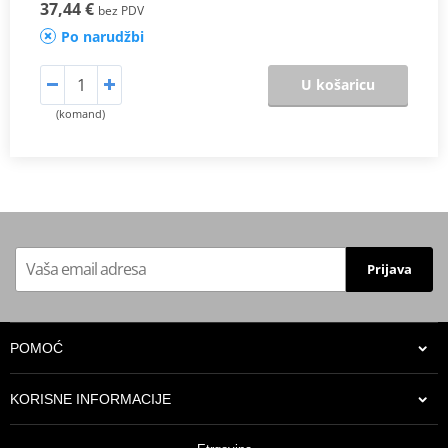
37,44 €
bez PDV
Po narudžbi
U košaricu
(komand)
Prijava
POMOĆ
KORISNE INFORMACIJE