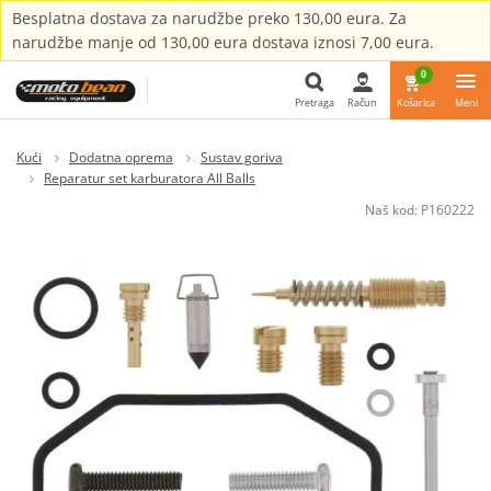
Besplatna dostava za narudžbe preko 130,00 eura. Za
narudžbe manje od 130,00 eura dostava iznosi 7,00 eura.
0
Pretraga
Račun
Košarica
Meni
Pretraga
Kući
Dodatna oprema
Sustav goriva
Reparatur set karburatora All Balls
Naš kod:
P160222