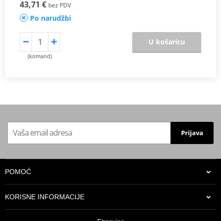
43,71 €
bez PDV
Po narudžbi
U košaricu
(komand)
Prijava
POMOĆ
KORISNE INFORMACIJE