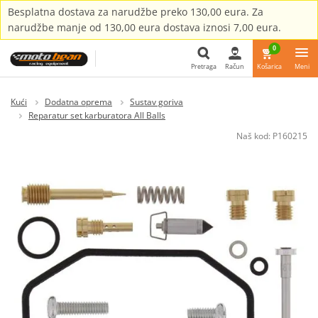
Besplatna dostava za narudžbe preko 130,00 eura. Za
narudžbe manje od 130,00 eura dostava iznosi 7,00 eura.
0
Pretraga
Račun
Košarica
Meni
Pretraga
Kući
Dodatna oprema
Sustav goriva
Reparatur set karburatora All Balls
Naš kod:
P160215