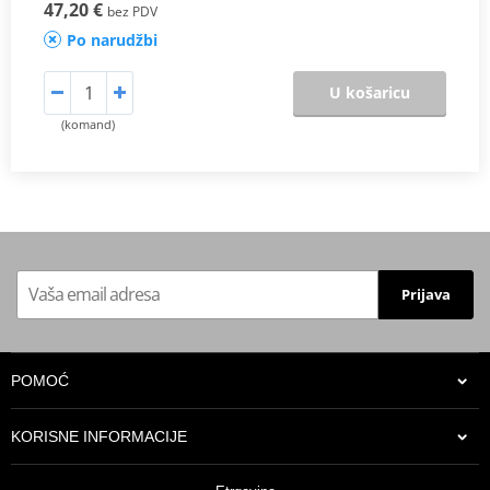
47,20 €
bez PDV
Po narudžbi
U košaricu
(komand)
Prijava
POMOĆ
KORISNE INFORMACIJE