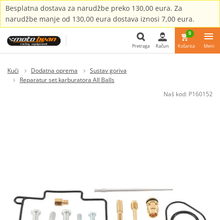
Besplatna dostava za narudžbe preko 130,00 eura. Za
narudžbe manje od 130,00 eura dostava iznosi 7,00 eura.
0
Pretraga
Račun
Košarica
Meni
Pretraga
Kući
Dodatna oprema
Sustav goriva
Reparatur set karburatora All Balls
Naš kod:
P160152