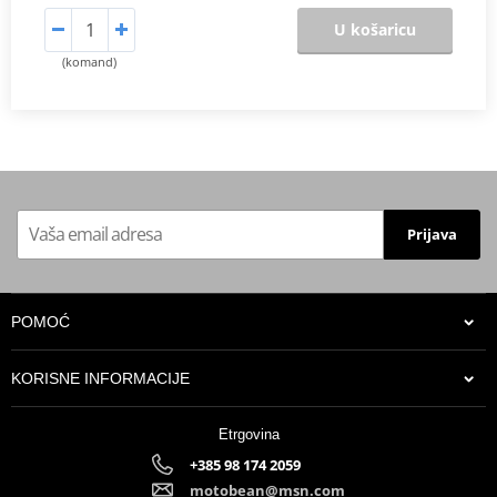
U košaricu
(komand)
Prijava
POMOĆ
KORISNE INFORMACIJE
Etrgovina
+385 98 174 2059
motobean@msn.com