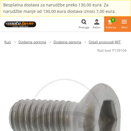
Besplatna dostava za narudžbe preko 130,00 eura. Za
narudžbe manje od 130,00 eura dostava iznosi 7,00 eura.
0
Pretraga
Račun
Košarica
Meni
Pretraga
Kući
Dodatna oprema
Dodatna oprema
Ostali proizvodi JMT
Naš kod:
P159104