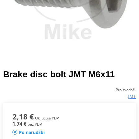
Brake disc bolt JMT M6x11
:
Proizvođač
JMT
2,18 €
Uključuje PDV
1,74 €
bez PDV
Po narudžbi