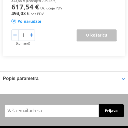
823,00 €
(uštedjeti 205,46 €)
617,54 €
Uključuje PDV
494,03 €
bez PDV
Po narudžbi
U košaricu
(komand)
Popis parametra
Proizvođač
C&L COMPANIES
Cylinder, Piston Kit, & Top-End
Includes
Gasket Kit.
Prijava