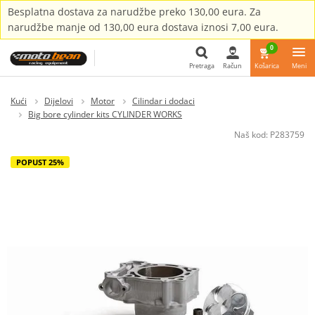
Besplatna dostava za narudžbe preko 130,00 eura. Za
narudžbe manje od 130,00 eura dostava iznosi 7,00 eura.
0
Pretraga
Račun
Košarica
Meni
Pretraga
Kući
Dijelovi
Motor
Cilindar i dodaci
Big bore cylinder kits CYLINDER WORKS
Naš kod:
P283759
POPUST 25%