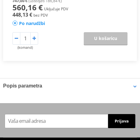
747,00 €
(uštedjeti 186,84 €)
560,16 €
Uključuje PDV
448,13 €
bez PDV
Po narudžbi
U košaricu
(komand)
Popis parametra
Proizvođač
C&L COMPANIES
Cylinder, Piston Kit, & Top-End
Includes
Gasket Kit.
Prijava