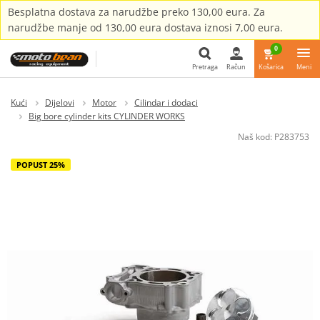
Besplatna dostava za narudžbe preko 130,00 eura. Za
narudžbe manje od 130,00 eura dostava iznosi 7,00 eura.
0
Pretraga
Račun
Košarica
Meni
Pretraga
Kući
Dijelovi
Motor
Cilindar i dodaci
Big bore cylinder kits CYLINDER WORKS
Naš kod:
P283753
POPUST 25%