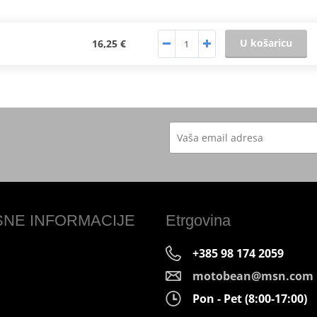
U košaricu
16,25 €
SNE INFORMACIJE
Etrgovina
+385 98 174 2059
motobean@msn.com
Pon - Pet (8:00-17:00)