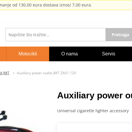
anje od 130,00 eura dostava iznosi 7,00 eura.
Pretraga
Motocikli
O nama
Servis
di JMT
Auxiliary power outlet JMT ZA01 12V
Auxiliary power 
Universal cigarette lighter accessory