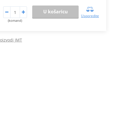
U košaricu
Usporedite
(komand)
roizvodi JMT