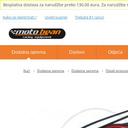
Besplatna dostava za narudžbe preko 130,00 eura. Za narudžbe m
Kako se registrirati ?
Uvjeti kupnje
Trebate R1 račun
Dodatna oprema
Dijelovi
Odjeća
Kući
Dodatna oprema
Dodatna oprema
Ostali proizvo