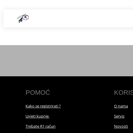
POMOĆ
KORI
Kako se registrirati ?
O nama
Uvjeti kupnje
Servis
Trebate R1 račun
Novosti