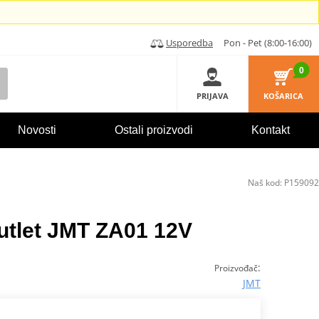
Usporedba
Pon - Pet (8:00-16:00)
0
PRIJAVA
KOŠARICA
Novosti
Ostali proizvodi
Kontakt
Naš kod:
P159092
outlet JMT ZA01 12V
:
Proizvođač
JMT