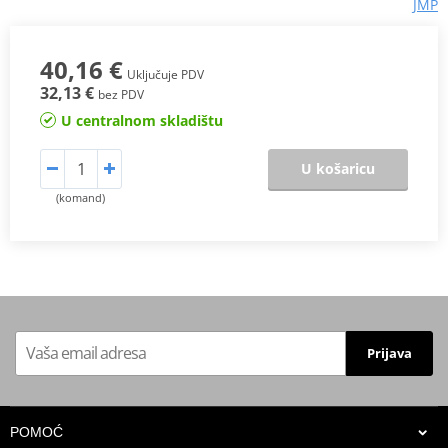
JMP
40,16 €
Uključuje PDV
32,13 €
bez PDV
U centralnom skladištu
U košaricu
(komand)
Prijava
POMOĆ