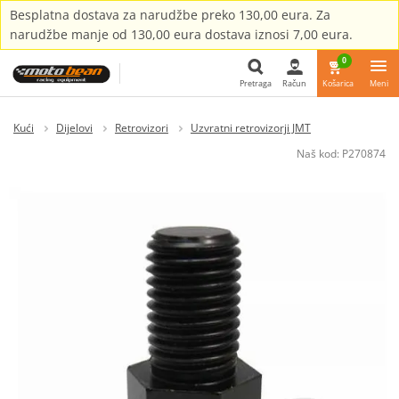
Besplatna dostava za narudžbe preko 130,00 eura. Za
narudžbe manje od 130,00 eura dostava iznosi 7,00 eura.
0
Pretraga
Račun
Košarica
Meni
Pretraga
Kući
Dijelovi
Retrovizori
Uzvratni retrovizorji JMT
Naš kod:
P270874