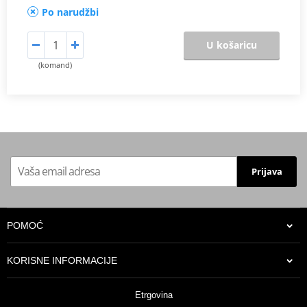
Po narudžbi
U košaricu
(komand)
Prijava
POMOĆ
KORISNE INFORMACIJE
Etrgovina